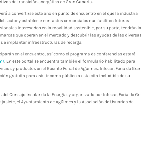
etivos de transición energética de Gran Canaria.
lverá a convertirse este año en punto de encuentro en el que la industria
l sector y establecer contactos comerciales que faciliten futuras
ionales interesados en la movilidad sostenible, por su parte, tendrán l
s marcas que operan en el mercado y descubrir las ayudas de las diversa
s e implantar infraestructuras de recarga.
ciparán en el encuentro, así como el programa de conferencias estará
om/
. En este portal se encuentra también el formulario habilitado para
cios y productos en el Recinto Ferial de Agüimes. Infecar, Feria de Gra
ción gratuita para asistir como público a esta cita ineludible de su
 del Consejo Insular de la Energía, y organizado por Infecar, Feria de Gr
ajasiete, el Ayuntamiento de Agüimes y la Asociación de Usuarios de