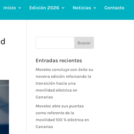
Inicio
Edición 2026
Noticias
Contacto
ad
Entradas recientes
Movelec concluye con éxito su
novena edición reforzando la
transición hacia una
movilidad eléctrica en
Canarias
Movelec abre sus puertas
como referente de la
movilidad 100 % eléctrica en
Canarias