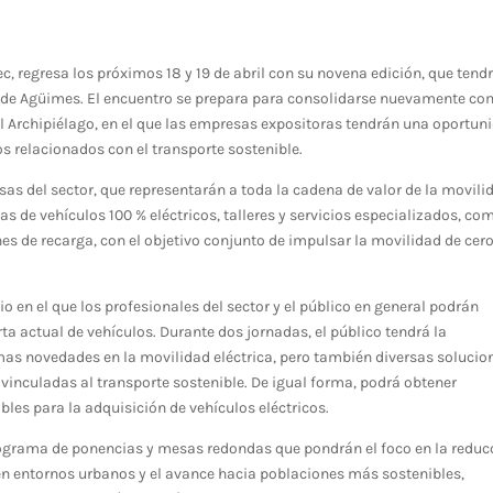
ec, regresa los próximos 18 y 19 de abril con su novena edición, que tend
al de Agüimes. El encuentro se prepara para consolidarse nuevamente co
 el Archipiélago, en el que las empresas expositoras tendrán una oportun
os relacionados con el transporte sostenible.
sas del sector, que representarán a toda la cadena de valor de la movili
as de vehículos 100 % eléctricos, talleres y servicios especializados, co
es de recarga, con el objetivo conjunto de impulsar la movilidad de cer
o en el que los profesionales del sector y el público en general podrán
ta actual de vehículos. Durante dos jornadas, el público tendrá la
as novedades en la movilidad eléctrica, pero también diversas solucio
 vinculadas al transporte sostenible. De igual forma, podrá obtener
les para la adquisición de vehículos eléctricos.
programa de ponencias y mesas redondas que pondrán el foco en la reduc
o en entornos urbanos y el avance hacia poblaciones más sostenibles,