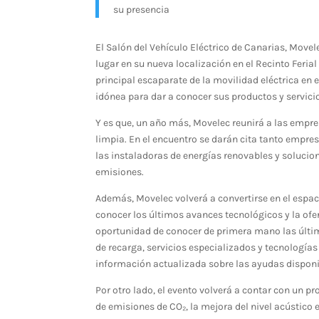
su presencia
El Salón del Vehículo Eléctrico de Canarias, Movel
lugar en su nueva localización en el Recinto Feri
principal escaparate de la movilidad eléctrica en
idónea para dar a conocer sus productos y servici
Y es que, un año más, Movelec reunirá a las empre
limpia. En el encuentro se darán cita tanto empres
las instaladoras de energías renovables y solucion
emisiones.
Además, Movelec volverá a convertirse en el espaci
conocer los últimos avances tecnológicos y la ofer
oportunidad de conocer de primera mano las últim
de recarga, servicios especializados y tecnologías
información actualizada sobre las ayudas disponib
Por otro lado, el evento volverá a contar con un 
de emisiones de CO
₂
, la mejora del nivel acústic